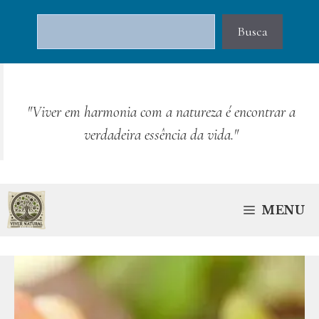
Pular
Pesquisar
para
Busca
o
conteúdo
"Viver em harmonia com a natureza é encontrar a
verdadeira essência da vida."
MENU