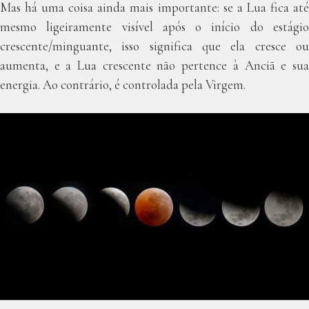
Mas há uma coisa ainda mais importante: se a Lua fica até
mesmo ligeiramente visível após o início do estágio
crescente/minguante, isso significa que ela cresce ou
aumenta, e a Lua crescente não pertence à Anciã e sua
energia. Ao contrário, é controlada pela Virgem.