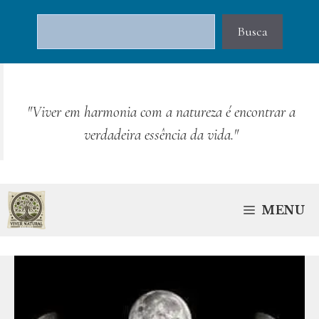
Pular
Pesquisar
para
Busca
o
conteúdo
"Viver em harmonia com a natureza é encontrar a
verdadeira essência da vida."
MENU