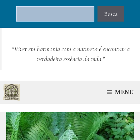
Pular
Pesquisar
para
Busca
o
conteúdo
"Viver em harmonia com a natureza é encontrar a
verdadeira essência da vida."
MENU