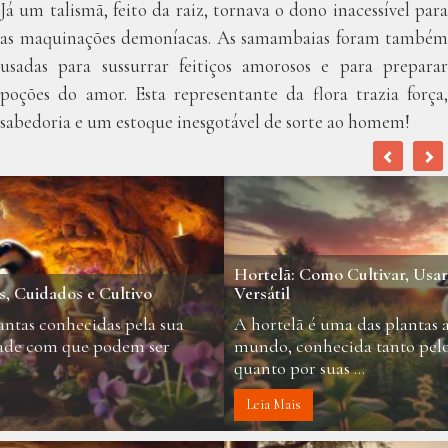
Já um talismã, feito da raiz, tornava o dono inacessível para
as maquinações demoníacas. As samambaias foram também
usadas para sussurrar feitiços amorosos e para preparar
poções do amor. Esta representante da flora trazia força,
sabedoria e um estoque inesgotável de sorte ao homem!
Hortelã: Como Cultivar, Usar e Controlar essa Planta
Versátil
A hortelã é uma das plantas aromáticas mais populares no
mundo, conhecida tanto pelo seu sabor refrescante
quanto por suas ...
Leia Mais