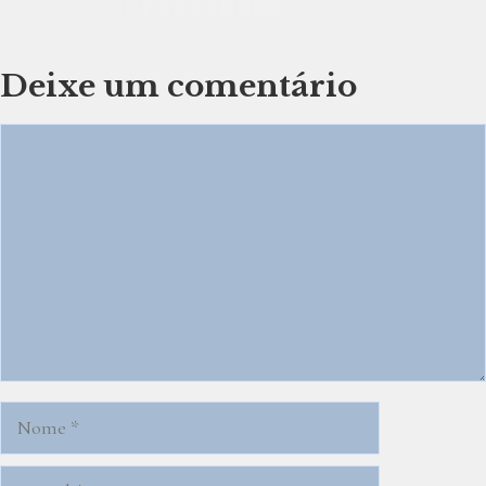
Deixe um comentário
Comentário
Nome
E-