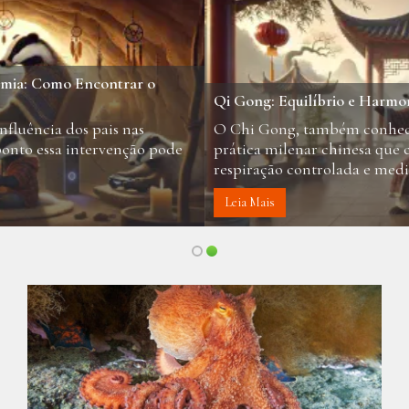
Qi Gong: Equilíbrio e Harmonia para a Vida Moderna
O Chi Gong, também conhecido como Qigong, é uma
prática milenar chinesa que combina movimentos suaves,
respiração controlada e meditação ...
Leia Mais