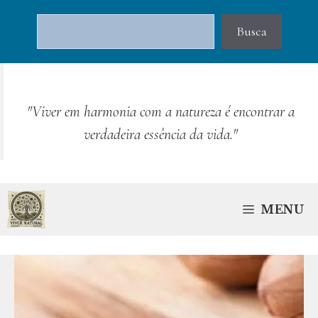
Pular
Pesquisar
para
Busca
o
conteúdo
"Viver em harmonia com a natureza é encontrar a
verdadeira essência da vida."
MENU