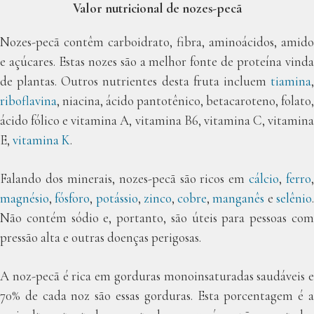
Valor nutricional de nozes-pecã
Nozes-pecã contêm carboidrato, fibra, aminoácidos, amido
e açúcares. Estas nozes são a melhor fonte de proteína vinda
de plantas. Outros nutrientes desta fruta incluem
tiamina
,
riboflavina
, niacina, ácido pantotênico, betacaroteno, folato,
ácido fólico e vitamina A, vitamina B6, vitamina C, vitamina
E,
vitamina K
.
Falando dos minerais, nozes-pecã são ricos em
cálcio
,
ferro
,
magnésio
,
fósforo
,
potássio
,
zinco
,
cobre
,
manganês
e
selênio
Não contém sódio e, portanto, são úteis para pessoas com
pressão alta e outras doenças perigosas.
A noz-pecã é rica em gorduras monoinsaturadas saudáveis e
70% de cada noz são essas gorduras. Esta porcentagem é a