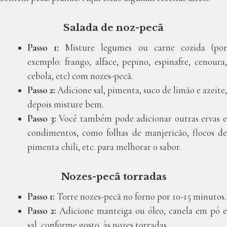
Salada de noz-pecã
Passo 1:
Misture legumes ou carne cozida (po
exemplo: frango, alface, pepino, espinafre, cenoura,
cebola, etc) com nozes-pecã.
Passo 2:
Adicione sal, pimenta, suco de limão e azeite,
depois misture bem.
Passo 3:
Você também pode adicionar outras ervas e
condimentos, como folhas de manjericão, flocos de
pimenta chili, etc. para melhorar o sabor.
Nozes-pecã torradas
Passo 1:
Torre nozes-pecã no forno por 10-15 minutos.
Passo 2:
Adicione manteiga ou óleo, canela em pó e
sal, conforme gosto, às nozes torradas.