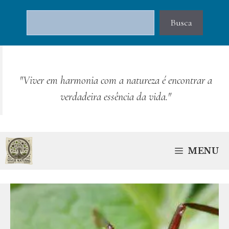
Pular
Pesquisar
para
Busca
o
conteúdo
"Viver em harmonia com a natureza é encontrar a
verdadeira essência da vida."
MENU