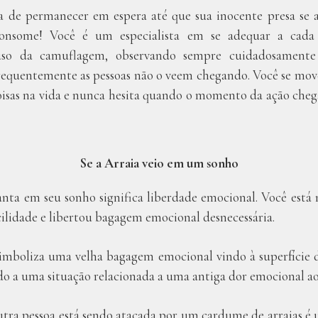
de permanecer em espera até que sua inocente presa se 
 consome! Você é um especialista em se adequar a cada
so da camuflagem, observando sempre cuidadosamente 
equentemente as pessoas não o veem chegando. Você se move
coisas na vida e nunca hesita quando o momento da ação chega
Se a Arraia veio em um sonho
nta em seu sonho significa liberdade emocional. Você está 
ilidade e libertou bagagem emocional desnecessária.
simboliza uma velha bagagem emocional vindo à superfície d
o a uma situação relacionada a uma antiga dor emocional ao 
tra pessoa está sendo atacada por um cardume de arraias é