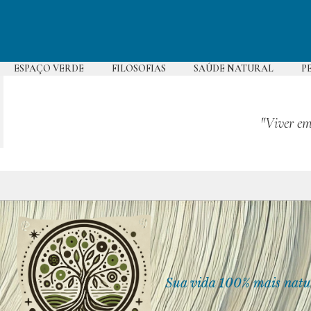
Pular
para
o
conteúdo
ESPAÇO VERDE
FILOSOFIAS
SAÚDE NATURAL
P
"Viver em
Sua vida 100% mais natu