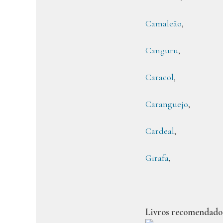
Camaleão
,
Canguru
,
Caracol
,
Caranguejo
,
Cardeal
,
Girafa
,
Livros recomendado