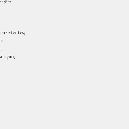
ersistentes;
s;
;
itação;