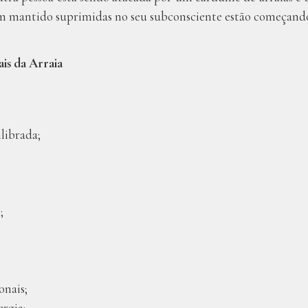
m mantido suprimidas no seu subconsciente estão começando 
is da Arraia
librada;
;
;
onais;
rgia;