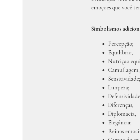
emoções que você te
Simbolismos adiciona
Percepção;
Equilíbrio;
Nutrição equi
Camuflagem;
Sensitividade
Limpeza;
Defensividade
Diferenças;
Diplomacia;
Elegância;
Reinos emoci
Campo de ene