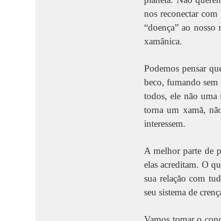
nos reconectar com 
“doença” ao nosso re
xamânica.
Podemos pensar que
beco, fumando sem 
todos, ele não uma 
torna um xamã, não 
interessem.
A melhor parte de 
elas acreditam. O q
sua relação com tu
seu sistema de crença
Vamos tomar o conc