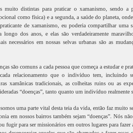
s muito distintas para praticar o xamanismo, sendo a 
ocional como física) e a segunda, a saúde do planeta, onde
raticante de xamanismo, eu poderia compartilhar uma sé
ra longo dos anos, e elas são verdadeiramente maravilho
ais necessários em nossas selvas urbanas são as mudanç
nças são comuns a cada pessoa que começa a estudar e pra
 cada relacionamento que o indivíduo tem, incluindo 
ras xamânicas tradicionais, as colheitas ruins ou as ex
ideradas “doenças”, tanto quanto um indivíduo realmente 
 somos uma parte vital desta teia da vida, então faz muito s
monia em nossos bairros também sejam “doenças”. Nós não
ou fugir para ser missionários em outros lugares para fazer
os desencorajar aqueles que são chamados a fazer essas