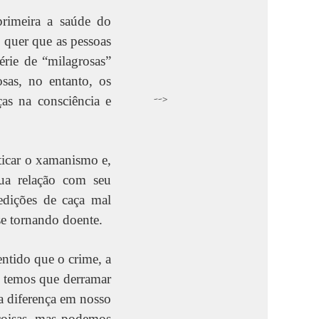
primeira a saúde do
 quer que as pessoas
rie de “milagrosas”
sas, no entanto, os
-->
as na consciência e
ticar o xamanismo e,
sua relação com seu
pedições de caça mal
se tornando doente.
entido que o crime, a
 temos que derramar
 a diferença em nosso
 coisas, mas podemos