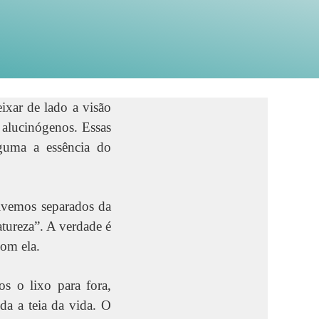
ixar de lado a visão
 alucinógenos. Essas
guma a essência do
ivemos separados da
atureza”. A verdade é
com ela.
s o lixo para fora,
a a teia da vida. O