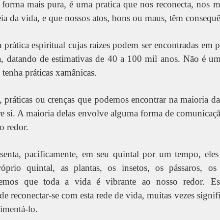
forma mais pura, é uma pratica que nos reconecta, nos 
teia da vida, e que nossos atos, bons ou maus, têm consequê
rática espiritual cujas raízes podem ser encontradas em p
ta, datando de estimativas de 40 a 100 mil anos. Não é um
s tenha práticas xamânicas.
, práticas ou crenças que podemos encontrar na maioria da
e si. A maioria delas envolve alguma forma de comunica
o redor.
enta, pacificamente, em seu quintal por um tempo, eles
óprio quintal, as plantas, os insetos, os pássaros, os
abemos que toda a vida é vibrante ao nosso redor. E
e reconectar-se com esta rede de vida, muitas vezes signi
rimentá-lo.