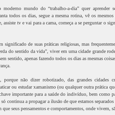
 moderno mundo do “trabalho-a-dia” quer aprender 
nta todos os dias, segue a mesma rotina, vê os mesmos 
 assiste tv e vai para a cama, começa a se perguntar o sig
 significado de suas práticas religiosas, mas frequente
rda do sentido da vida”, viver em uma cidade grande rode
 sem sentido, apenas fazendo todos os dias as mesmas cois
rança.
a, porque não dizer robotizado, das grandes cidades 
raticar ou estudar xamanismo (ou qualquer outra prática qu
 chave importante para a saúde do indivíduo, bem como pa
s só continua a propagar a ilusão de que estamos separados 
em que seus pensamentos e comportamentos, onde vivem, s