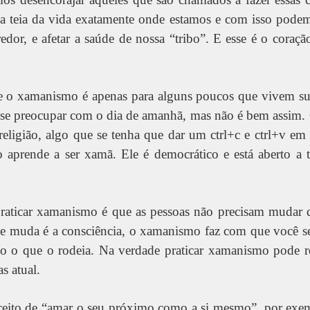
a teia da vida exatamente onde estamos e com isso podemo
dor, e afetar a saúde de nossa “tribo”. E esse é o coraçã
 o xamanismo é apenas para alguns poucos que vivem su
se preocupar com o dia de amanhã, mas não é bem assim.
religião, algo que se tenha que dar um ctrl+c e ctrl+v em 
aprende a ser xamã. Ele é democrático e está aberto a 
praticar xamanismo é que as pessoas não precisam mudar
ue muda é a consciência, o xamanismo faz com que você se
do o que o rodeia. Na verdade praticar xamanismo pode r
s atual.
eito de “amar o seu próximo como a si mesmo”, por exem