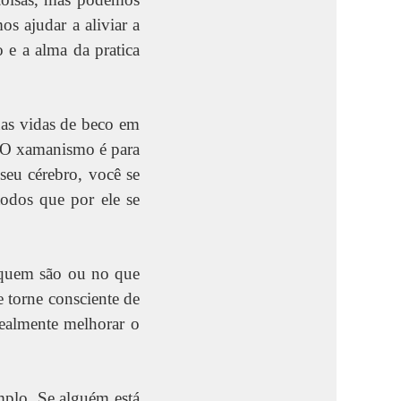
s ajudar a aliviar a
o e a alma da pratica
as vidas de beco em
 O xamanismo é para
seu cérebro, você se
todos que por ele se
 quem são ou no que
 torne consciente de
ealmente melhorar o
plo. Se alguém está