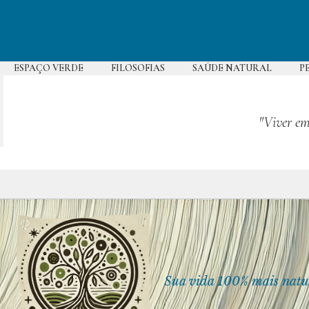
Pular
para
o
conteúdo
ESPAÇO VERDE
FILOSOFIAS
SAÚDE NATURAL
P
"Viver em
Sua vida 100% mais natu