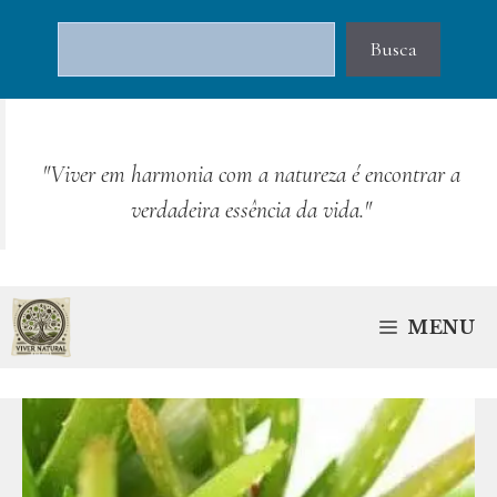
Pular
Pesquisar
para
Busca
o
conteúdo
"Viver em harmonia com a natureza é encontrar a
verdadeira essência da vida."
MENU