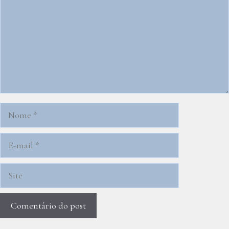
Nome
E-
mail
Site