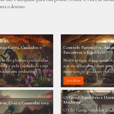
enta o destino.
etas: Cores, Cuidados e
Controle Parental vs. Aut
Encontrar o Equilíbrio
tas são plantas conhecidas
Neste artigo, discutiremos 
cada e pela facilidade com
nas escolhas dos filhos e at
vadas em ambientes ...
intervenção pode ser positiv
Leia Mais
Qi Gong: Equilíbrio e Harm
Moderna
var, Usar e Controlar essa
O Chi Gong, também con