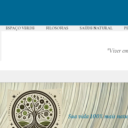
Pular
para
o
conteúdo
ESPAÇO VERDE
FILOSOFIAS
SAÚDE NATURAL
P
"Viver em
Sua vida 100% mais natu