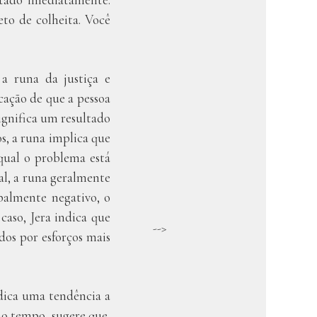
to de colheita. Você
a runa da justiça e
cação de que a pessoa
ignifica um resultado
s, a runa implica que
qual o problema está
al, a runa geralmente
palmente negativo, o
caso, Jera indica que
-->
dos por esforços mais
ica uma tendência a
o tempo, sugere que,