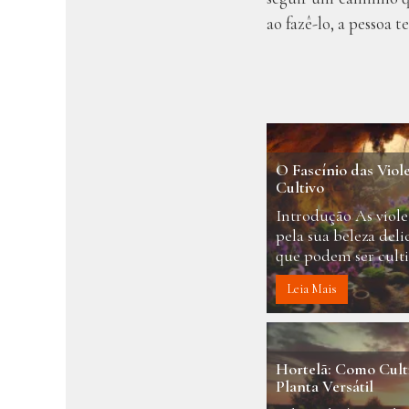
ao fazê-lo, a pessoa t
O Fascínio das Viol
Cultivo
Introdução As viole
pela sua beleza deli
que podem ser culti
Leia Mais
Hortelã: Como Culti
Planta Versátil