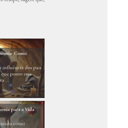
onomia: Como
a influência dos pais
é que ponto essa
a ...
onia para a Vida
hecido como