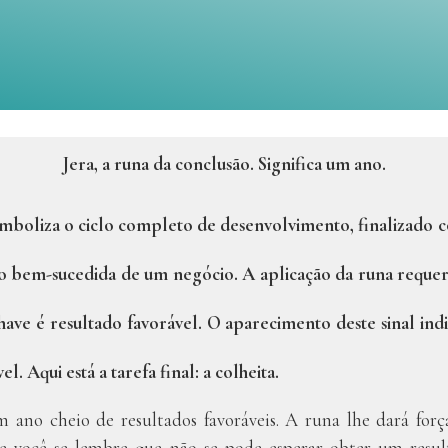
Jera, a runa da conclusão. Significa um ano.
imboliza o ciclo completo de desenvolvimento, finalizado c
 bem-sucedida de um negócio. A aplicação da runa requer 
have é resultado favorável. O aparecimento deste sinal in
l. Aqui está a tarefa final: a colheita.
m ano cheio de resultados favoráveis. A runa lhe dará for
e você se lembre que não se pode esperar obter um resul