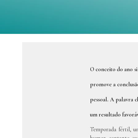
O conceito do ano s
promove a conclusão
pessoal. A palavra c
um resultado favoráve
Temporada fértil, u
humor, contanto qu