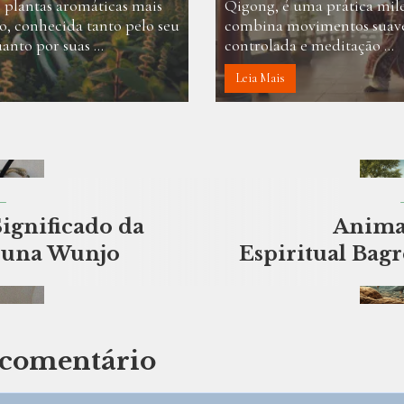
 plantas aromáticas mais
Qigong, é uma prática mil
, conhecida tanto pelo seu
combina movimentos suaves
anto por suas ...
controlada e meditação ...
Leia Mais
Significado da
Anima
runa Wunjo
Espiritual Bagr
comentário