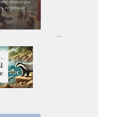
enar chinesa que
, respiração
-->
l
e