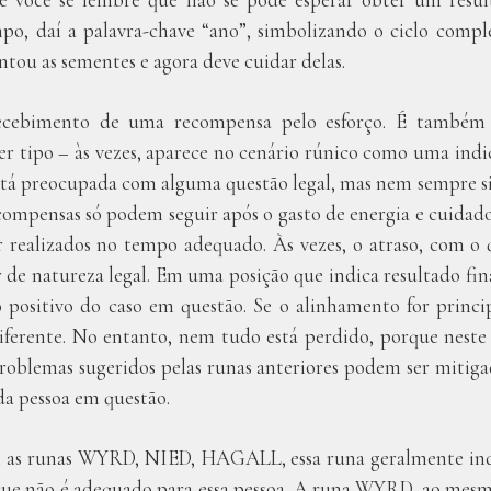
o, daí a palavra-chave “ano”, simbolizando o ciclo comple
ntou as sementes e agora deve cuidar delas.
recebimento de uma recompensa pelo esforço. É também 
er tipo – às vezes, aparece no cenário rúnico como uma indi
stá preocupada com alguma questão legal, mas nem sempre s
compensas só podem seguir após o gasto de energia e cuidado
r realizados no tempo adequado. Às vezes, o atraso, com o 
r de natureza legal. Em uma posição que indica resultado fin
o positivo do caso em questão. Se o alinhamento for princi
iferente. No entanto, nem tudo está perdido, porque neste 
problemas sugeridos pelas runas anteriores podem ser mitiga
da pessoa em questão.
as runas WYRD, NIED, HAGALL, essa runa geralmente ind
ue não é adequado para essa pessoa. A runa WYRD, ao mesm