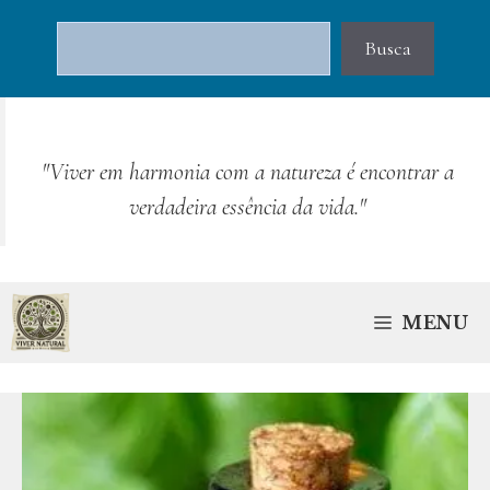
Pular
Pesquisar
para
Busca
o
conteúdo
"Viver em harmonia com a natureza é encontrar a
verdadeira essência da vida."
MENU