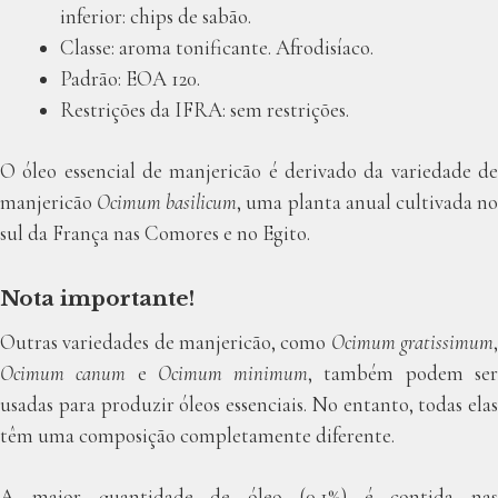
inferior: chips de sabão.
Classe: aroma tonificante. Afrodisíaco.
Padrão: ЕОА 120.
Restrições da IFRA: sem restrições.
O óleo essencial de manjericão é derivado da variedade de
manjericão
Ocimum basilicum
, uma planta anual cultivada n
sul da França nas Comores e no Egito.
Nota importante!
Outras variedades de manjericão, como
Ocimum gratissimum
Ocimum canum
e
Ocimum minimum
, também podem se
usadas para produzir óleos essenciais. No entanto, todas elas
têm uma composição completamente diferente.
A maior quantidade de óleo (0,1%) é contida nas