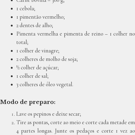
1 cebola;
1 pimentão vermelho;
2 dentes de alho;
Pimenta vermelha e pimenta de reino – 1 colher no
total;
1 colher de vinagre;
2 colheres de molho de soja;
½ colher de açúcar;
1 colher de sal;
3 colheres de óleo vegetal.
Modo de preparo:
Lave os pepinos e deixe secar;
Tire as pontas, corte ao meio e corte cada metade em
4 partes longas. Junte os pedaços e corte 1 vez ao