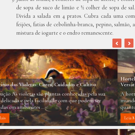
de sopa de suco de limão e ½ colher de sopa de sal.
Divida a salada em 4 pratos. Cubra cada uma com
feijões, fatias de cebolinha-branca, pepino, salmão, a
mistura de iogurte e o endro remanescente.
Hortelã: Como Cultivar, Usar e Controlar essa Planta
Versátil
A hortelã é uma das plantas aromáticas mais populares no
mundo, conhecida tanto pelo seu sabor refrescante
quanto por suas ...
Leia Mais