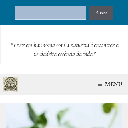
Pular
Pesquisar
para
Busca
o
conteúdo
"Viver em harmonia com a natureza é encontrar a
verdadeira essência da vida."
MENU