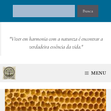
Pular
Pesquisar
para
Busca
o
conteúdo
"Viver em harmonia com a natureza é encontrar a
verdadeira essência da vida."
MENU