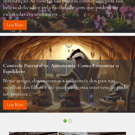
A hortelã é uma das plantas aromáticas mais populares no
mundo, conhecida tanto pelo seu sabor refrescante
quanto por suas ...
Leia Mais
Qi Gong: Equilíbrio e Harmonia para a Vida Moderna
O Chi Gong, também conhecido como Qigong, é uma
prática milenar chinesa que combina movimentos suaves,
respiração controlada e meditação ...
Leia Mais