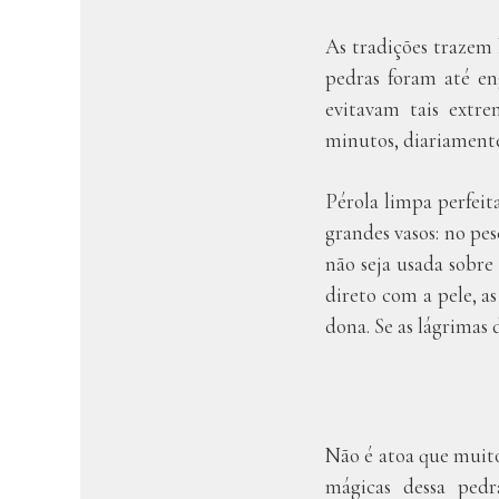
As tradições trazem 
pedras foram até en
evitavam tais extre
minutos, diariamente
Pérola limpa perfeit
grandes vasos: no pe
não seja usada sobr
direto com a pele, 
dona. Se as lágrimas
Não é atoa que muitos
mágicas dessa pedr