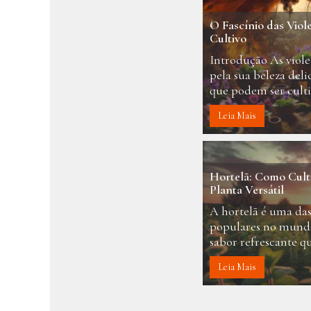
O Fascínio das Viol
Cultivo
Introdução As viole
pela sua beleza deli
que podem ser culti
Leia Mais
Hortelã: Como Culti
Planta Versátil
A hortelã é uma das
populares no mundo
sabor refrescante qu
Leia Mais