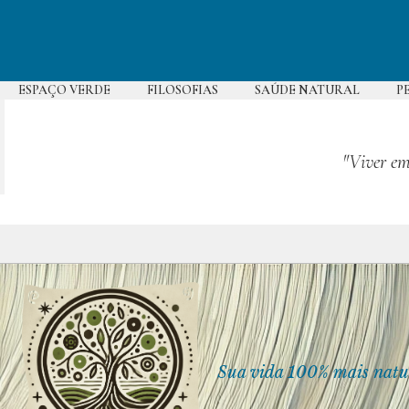
Pular
para
o
conteúdo
ESPAÇO VERDE
FILOSOFIAS
SAÚDE NATURAL
P
"Viver em
Sua vida 100% mais natu