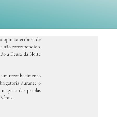
ma opinião errônea de
or não correspondido.
ando a Deusa da Noite
do um reconhecimento
obrigatória durante o
 mágicas das pérolas
 Vênus.