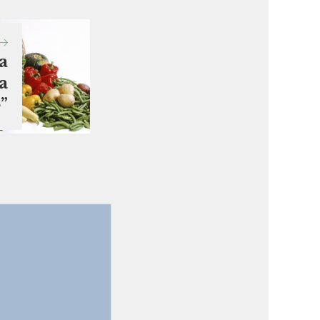
a
a
”