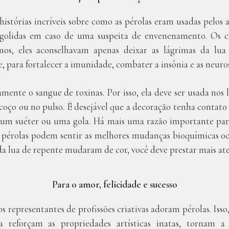
histórias incríveis sobre como as pérolas eram usadas pelos a
golidas em caso de uma suspeita de envenenamento. Os c
mos, eles aconselhavam apenas deixar as lágrimas da lu
, para fortalecer a imunidade, combater a insônia e as neuros
amente o sangue de toxinas. Por isso, ela deve ser usada nos 
scoço ou no pulso. É desejável que a decoração tenha contato
e um suéter ou uma gola. Há mais uma razão importante para
as pérolas podem sentir as melhores mudanças bioquímicas o
 da lua de repente mudaram de cor, você deve prestar mais ate
Para o amor, felicidade e sucesso
 representantes de profissões criativas adoram pérolas. Isso
a reforçam as propriedades artísticas inatas, tornam a