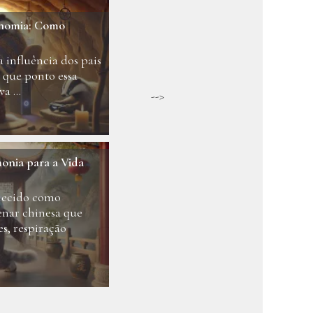
onomia: Como
a influência dos pais
é que ponto essa
a ...
-->
onia para a Vida
hecido como
enar chinesa que
, respiração