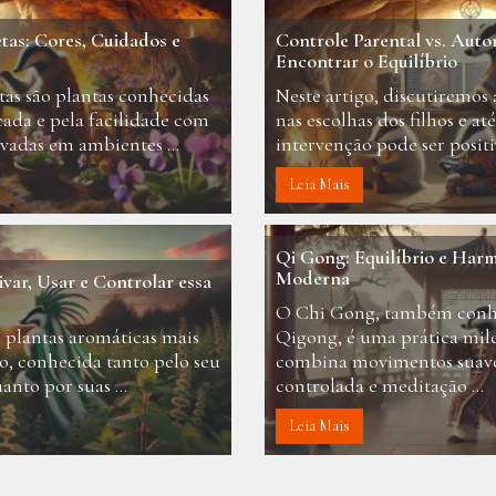
etas: Cores, Cuidados e
Controle Parental vs. Aut
Encontrar o Equilíbrio
tas são plantas conhecidas
Neste artigo, discutiremos 
cada e pela facilidade com
nas escolhas dos filhos e at
vadas em ambientes ...
intervenção pode ser positiv
Leia Mais
Qi Gong: Equilíbrio e Harm
Moderna
var, Usar e Controlar essa
O Chi Gong, também con
 plantas aromáticas mais
Qigong, é uma prática mil
, conhecida tanto pelo seu
combina movimentos suaves
anto por suas ...
controlada e meditação ...
Leia Mais