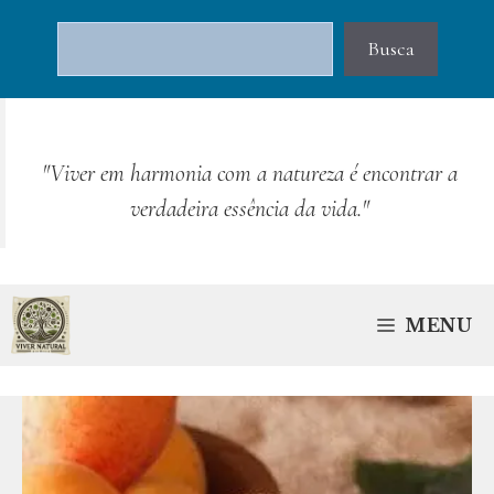
Pular
Pesquisar
para
Busca
o
conteúdo
"Viver em harmonia com a natureza é encontrar a
verdadeira essência da vida."
MENU