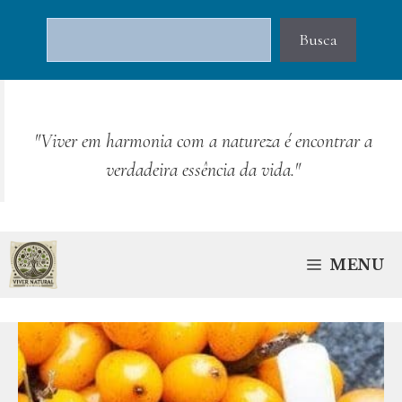
Pular
Pesquisar
para
Busca
o
conteúdo
"Viver em harmonia com a natureza é encontrar a
verdadeira essência da vida."
MENU