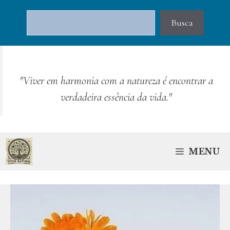
Pular
Pesquisar
para
Busca
o
conteúdo
"Viver em harmonia com a natureza é encontrar a
verdadeira essência da vida."
MENU