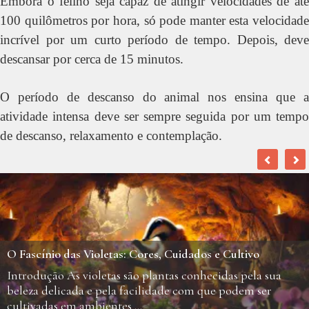
Embora o felino seja capaz de atingir velocidades de até
100 quilômetros por hora, só pode manter esta velocidade
incrível por um curto período de tempo. Depois, deve
descansar por cerca de 15 minutos.
O período de descanso do animal nos ensina que a
atividade intensa deve ser sempre seguida por um tempo
de descanso, relaxamento e contemplação.
Hortelã: Como Cultivar, Usar e Controlar essa Planta
Versátil
A hortelã é uma das plantas aromáticas mais populares no
mundo, conhecida tanto pelo seu sabor refrescante
quanto por suas ...