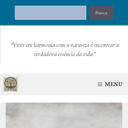
Pular
Pesquisar
para
Busca
o
conteúdo
"Viver em harmonia com a natureza é encontrar a
verdadeira essência da vida."
MENU