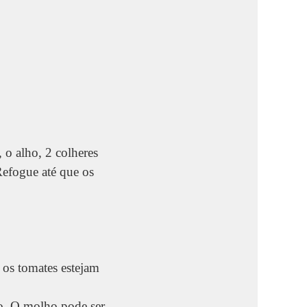
 o alho, 2 colheres
Refogue até que os
 os tomates estejam
to. O molho pode ser