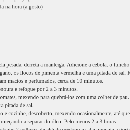
a na hora (a gosto)
 pesada, derreta a manteiga. Adicione a cebola, o funcho,
gano, os flocos de pimenta vermelha e uma pitada de sal. 
jam macios e perfumados, cerca de 10 minutos.
enoura e refogue por 2 a 3 minutos.
tomates, mexendo para quebrá-los com uma colher de pau.
a pitada de sal.
o e cozinhe, descoberto, mexendo ocasionalmente, até que
começando a separar do óleo. Pelo menos 2 a 3 horas.
stante: 2 colheres de chá de orégano e sal e pimenta a gos