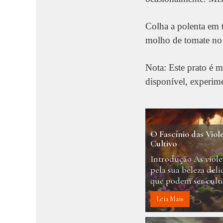
Colha a polenta em 
molho de tomate no
Nota: Este prato é m
disponível, experime
O Fascínio das Viol
Cultivo
Introdução As viole
pela sua beleza deli
que podem ser culti
Leia Mais