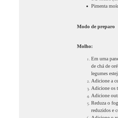
Pimenta moíd
Modo de preparo
Molho:
Em uma panela
de chá de oré
legumes este
Adicione a c
Adicione os 
Adicione outr
Reduza o fog
reduzidos e 
Adicione o re