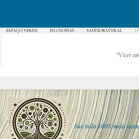
Pular
para
o
conteúdo
ESPAÇO VERDE
FILOSOFIAS
SAÚDE NATURAL
P
"Viver em
Sua vida 100% mais natu