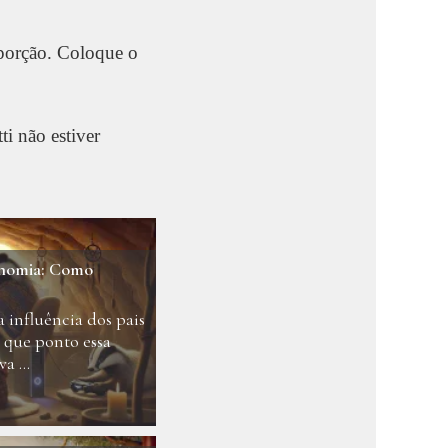
 porção. Coloque o
ti não estiver
onomia: Como
a influência dos pais
é que ponto essa
a ...