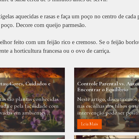
tigelas aquecidas e rasas e faça um poço no centro de cada
 poço. Decore com queijo parmesão.
elhor feito com um feijão rico e cremoso. Se o feijão borlot
nte a horticultura francesa ou o ovo de carriça.
etas: Cores, Cuidados e
Controle Parental vs. Aut
Encontrar o Equilíbrio
tas são plantas conhecidas
Neste artigo, discutiremos 
cada e pela facilidade com
nas escolhas dos filhos e at
vadas em ambientes ...
intervenção pode ser positiv
Leia Mais