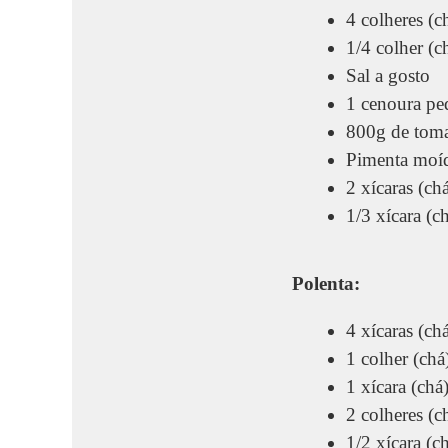
4 colheres (c
1/4 colher (c
Sal a gosto
1 cenoura pe
800g de tomat
Pimenta moíd
2 xícaras (chá
1/3 xícara (ch
Polenta:
4 xícaras (ch
1 colher (chá)
1 xícara (chá
2 colheres (c
1/2 xícara (c