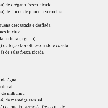
há) de orégano fresco picado
há) de flocos de pimenta vermelha
quena descascada e desfiada
es inteiros
a na hora (a gosto)
) de feijão borlotti escorrido e cozido
á) de salsa fresca picada
á)de água
 de sal
) de milharina
há) de manteiga sem sal
há) de queijo parmesão fresco ralado