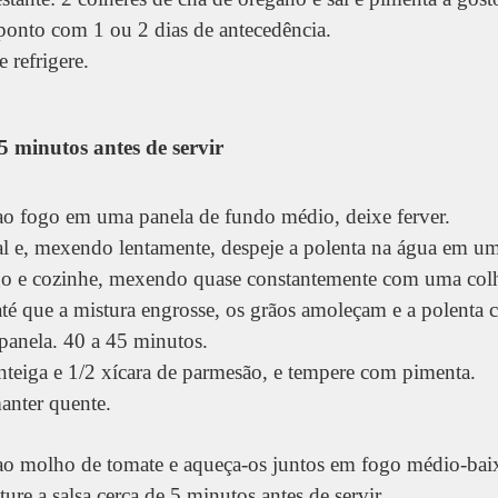
e ponto com 1 ou 2 dias de antecedência.
e refrigere.
5 minutos antes de servir
ao fogo em uma panela de fundo médio, deixe ferver.
al e, mexendo lentamente, despeje a polenta na água em um
o e cozinhe, mexendo quase constantemente com uma colh
té que a mistura engrosse, os grãos amoleçam e a polenta c
panela. 40 a 45 minutos.
nteiga e 1/2 xícara de parmesão, e tempere com pimenta.
anter quente.
 ao molho de tomate e aqueça-os juntos em fogo médio-ba
ure a salsa cerca de 5 minutos antes de servir.