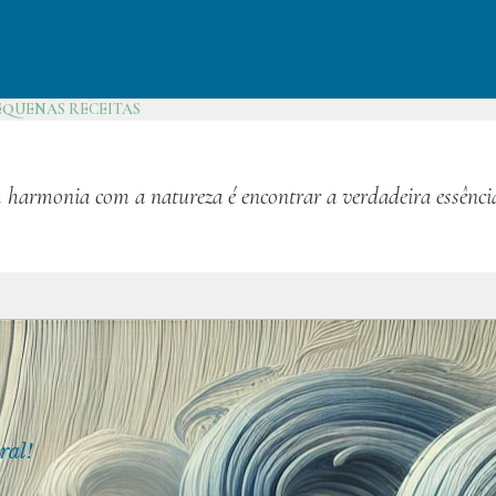
EQUENAS RECEITAS
 harmonia com a natureza é encontrar a verdadeira essênci
ral!