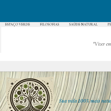
Pular
para
o
conteúdo
ESPAÇO VERDE
FILOSOFIAS
SAÚDE NATURAL
P
"Viver em
Sua vida 100% mais natu