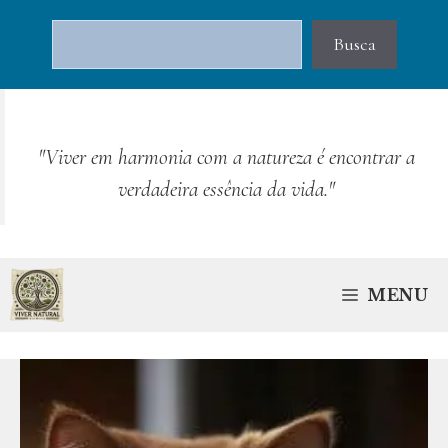
Pular
Pesquisar
para
Busca
o
conteúdo
"Viver em harmonia com a natureza é encontrar a
verdadeira essência da vida."
MENU