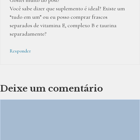
Gostei muito do post!
Você sabe dizer que suplemento é ideal? Existe um
“tudo em um” ou eu posso comprar frascos
separados de vitamina E, complexo B e taurina
separadamente?
Responder
Deixe um comentário
Comentário