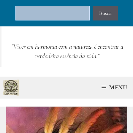
Pular
Pesquisar
para
Busca
o
conteúdo
"Viver em harmonia com a natureza é encontrar a
verdadeira essência da vida."
MENU