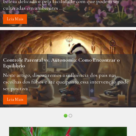
mundo, conhecida tanto pelo seu sabor refrescante
quanto por suas ...
Leia Mais
Qi Gong: Equilíbrio e Harmonia para a Vida Moderna
O Chi Gong, também conhecido como Qigong, é uma
prática milenar chinesa que combina movimentos suaves,
respiração controlada e meditação ...
Leia Mais