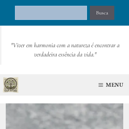
Pular
Pesquisar
para
Busca
o
conteúdo
"Viver em harmonia com a natureza é encontrar a
verdadeira essência da vida."
MENU