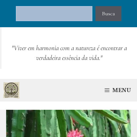
Pular
Pesquisar
para
Busca
o
conteúdo
"Viver em harmonia com a natureza é encontrar a
verdadeira essência da vida."
MENU