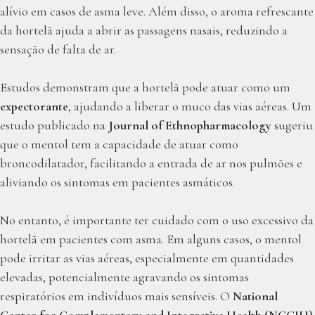
alívio em casos de asma leve. Além disso, o aroma refrescante
da hortelã ajuda a abrir as passagens nasais, reduzindo a
sensação de falta de ar.
Estudos demonstram que a hortelã pode atuar como um
expectorante
, ajudando a liberar o muco das vias aéreas. Um
estudo publicado na
Journal of Ethnopharmacology
sugeriu
que o mentol tem a capacidade de atuar como
broncodilatador, facilitando a entrada de ar nos pulmões e
aliviando os sintomas em pacientes asmáticos.
No entanto, é importante ter cuidado com o uso excessivo da
hortelã em pacientes com asma. Em alguns casos, o mentol
pode irritar as vias aéreas, especialmente em quantidades
elevadas, potencialmente agravando os sintomas
respiratórios em indivíduos mais sensíveis. O
National
Center for Complementary and Integrative Health (NCCIH)