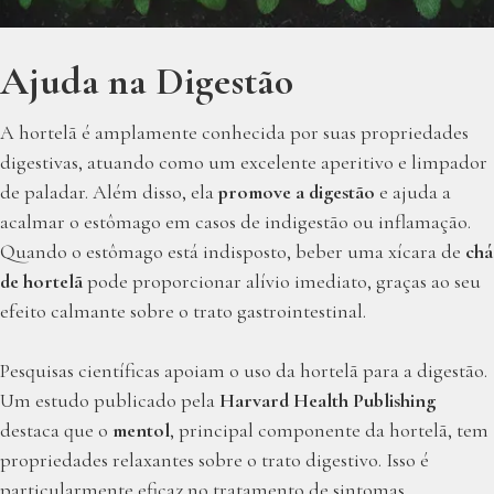
Ajuda na Digestão
A hortelã é amplamente conhecida por suas propriedades
digestivas, atuando como um excelente aperitivo e limpador
de paladar. Além disso, ela
promove a digestão
e ajuda a
acalmar o estômago em casos de indigestão ou inflamação.
Quando o estômago está indisposto, beber uma xícara de
chá
de hortelã
pode proporcionar alívio imediato, graças ao seu
efeito calmante sobre o trato gastrointestinal.
Pesquisas científicas apoiam o uso da hortelã para a digestão.
Um estudo publicado pela
Harvard Health Publishing
destaca que o
mentol
, principal componente da hortelã, tem
propriedades relaxantes sobre o trato digestivo. Isso é
particularmente eficaz no tratamento de sintomas