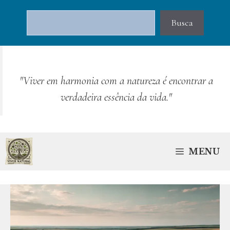
Pular
Pesquisar
para
Busca
o
conteúdo
"Viver em harmonia com a natureza é encontrar a
verdadeira essência da vida."
MENU