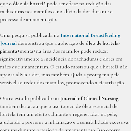
que o
óleo de hortelã
pode ser eficaz na redução das
rachaduras nos mamilos e no alívio da dor durante o
processo de amamentação.
Uma pesquisa publicada no
International Breastfeeding
Journal
demonstrou que a aplicação de
óleo de hortelã-
pimenta
(menta) na área dos mamilos pode reduzir
significativamente a incidência de rachaduras e dores em
mães que amamentam. O estudo mostrou que a hortelã não
apenas alivia a dor, mas também ajuda a proteger a pele
sensível ao redor dos mamilos, promovendo a cicatrização.
Outro estudo publicado no
Journal of Clinical Nursing
também destacou que o uso tópico de óleo essencial de
hortelã tem um efeito calmante e regenerador na pele,
ajudando a prevenir a inflamação e a sensibilidade excessiva,
comuns durante o período de amamentação. Isso ocorre