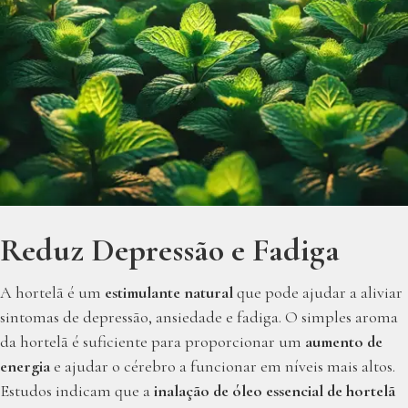
Reduz Depressão e Fadiga
A hortelã é um
estimulante natural
que pode ajudar a aliviar
sintomas de depressão, ansiedade e fadiga. O simples aroma
da hortelã é suficiente para proporcionar um
aumento de
energia
e ajudar o cérebro a funcionar em níveis mais altos.
Estudos indicam que a
inalação de óleo essencial de hortelã