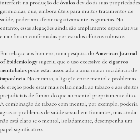
interferir na produção de
óvulos
devido às suas propriedades
germicidas, que, embora úteis para muitos tratamentos de
saúde, poderiam afetar negativamente os gametas. No
entanto, essas alegações ainda são amplamente especulativas
e não foram confirmadas por estudos clínicos robustos.
Em relação aos homens, uma pesquisa do
American Journal
of Epidemiology
sugeriu que o uso excessivo de
cigarros
mentolados
pode estar associado a uma maior incidência de
impotência
. No entanto, a ligação entre mentol e problemas
de ereção pode estar mais relacionada ao tabaco e aos efeitos
prejudiciais de fumar do que ao mentol propriamente dito.
A combinação de tabaco com mentol, por exemplo, poderia
agravar problemas de saúde sexual em fumantes, mas ainda
não está claro se o mentol, isoladamente, desempenha um
papel significativo.