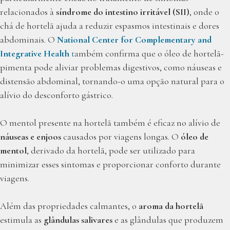
relacionados à
síndrome do intestino irritável (SII)
, onde o
chá de hortelã ajuda a reduzir espasmos intestinais e dores
abdominais. O
National Center for Complementary and
Integrative Health
t
ambém confirma que o óleo de hortelã-
pimenta pode aliviar problemas digestivos, como náuseas e
distensão abdominal, tornando-o uma opção natural para o
alívio do desconforto gástrico.
O mentol presente na hortelã também é eficaz no alívio de
náuseas e enjoos
causados por viagens longas. O
óleo de
mentol
, derivado da hortelã, pode ser utilizado para
minimizar esses sintomas e proporcionar conforto durante
viagens.
Além das propriedades calmantes, o
aroma da hortelã
estimula as
glândulas salivares
e as glândulas que produzem